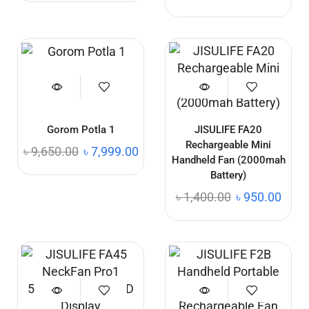
Gorom Potla 1
JISULIFE FA20
Rechargeable Mini
৳
9,650.00
৳
7,999.00
Handheld Fan (2000mah
Battery)
৳
1,400.00
৳
950.00