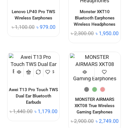
Lenovo LP40 Pro TWS
Monster XKT10
Wireless Earphones
Bluetooth Earphones
Wireless Headphones
৳
1,100.00
৳
979.00
৳
2,300.00
৳
1,950.00
Awei T13 Pro Touch TWS
Dual Ear Bluetooth
MONSTER AIRMARS
Earbuds
XKT08 True Wireless
৳
1,440.00
৳
1,179.00
Gaming Earphones
৳
2,900.00
৳
2,749.00