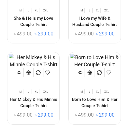
M
L
XL
XXL
M
L
XL
XXL
She & He is my Love
I Love my Wife &
Couple T-shirt
Husband Couple T-shirt
৳
499.00
৳
299.00
৳
499.00
৳
299.00
M
L
XL
XXL
M
L
XL
XXL
Her Mickey & His Minnie
Born to Love Him & Her
Couple T-shirt
Couple T-shirt
৳
499.00
৳
299.00
৳
499.00
৳
299.00