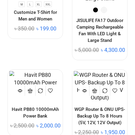
M
L
XL
XXL
Customize T-Shirt for
Men and Women
JISULIFE FA17 Outdoor
Camping Rechargeable
৳
350.00
৳
199.00
Fan With LED Light &
Large Stand
৳
5,000.00
৳
4,300.00
Havit PB80 10000mAh
WGP Router & ONU UPS-
Power Bank
Backup Up To 8 Hours
(5V, 12V, 12V Output)
৳
2,500.00
৳
2,000.00
৳
2,250.00
৳
1,950.00