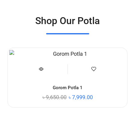
Shop Our Potla
Gorom Potla 1
৳
9,650.00
৳
7,999.00
মগ, টি-শার্ট, ওয়াটার বোতল
আপনার পছন্দের ডিজাইন, এখন প্রিন্ট
পাকন পিঠা, খীর পাটিসাপটা, কুলি পিঠা, চুই পিঠা