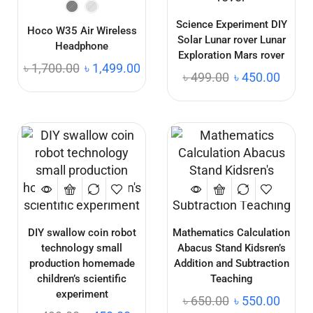
Science Experiment DIY
Hoco W35 Air Wireless
Solar Lunar rover Lunar
Headphone
Exploration Mars rover
৳
1,700.00
৳
1,499.00
৳
499.00
৳
450.00
DIY swallow coin robot
Mathematics Calculation
technology small
Abacus Stand Kidsren’s
production homemade
Addition and Subtraction
children’s scientific
Teaching
experiment
৳
650.00
৳
550.00