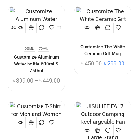
Customize The White
600ML
750ML
Ceramic Gift Mug
Customize Aluminum
৳
450.00
৳
299.00
Water bottle 600ml &
750ml
৳
399.00
–
৳
449.00