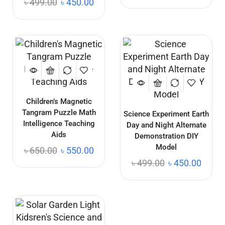
৳
499.00
৳
450.00
Children’s Magnetic
Tangram Puzzle Math
Science Experiment Earth
Intelligence Teaching
Day and Night Alternate
Aids
Demonstration DIY
Model
৳
650.00
৳
550.00
৳
499.00
৳
450.00