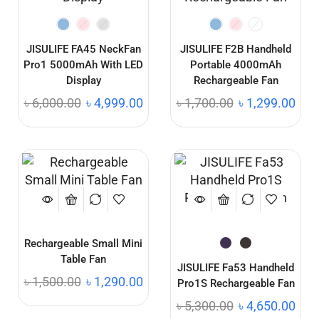
JISULIFE FA45 NeckFan
JISULIFE F2B Handheld
Pro1 5000mAh With LED
Portable 4000mAh
Display
Rechargeable Fan
৳
6,000.00
৳
4,999.00
৳
1,700.00
৳
1,299.00
Rechargeable Small Mini
Table Fan
JISULIFE Fa53 Handheld
৳
1,500.00
৳
1,290.00
Pro1S Rechargeable Fan
৳
5,300.00
৳
4,650.00