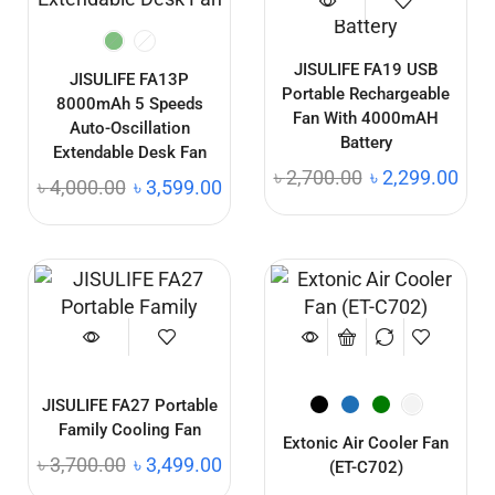
JISULIFE FA19 USB
JISULIFE FA13P
Portable Rechargeable
8000mAh 5 Speeds
Fan With 4000mAH
Auto-Oscillation
Battery
Extendable Desk Fan
৳
2,700.00
৳
2,299.00
৳
4,000.00
৳
3,599.00
JISULIFE FA27 Portable
Family Cooling Fan
Extonic Air Cooler Fan
৳
3,700.00
৳
3,499.00
(ET-C702)