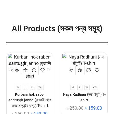
হবে ঘরে বসে!
শীতের পিঠা খেতে, যেতে হবে না আর
গ্রামে পিঠা চলে আসবে আপনার ঘরে!
All Products (সকল পন্য সমূহ)
M
L
XL
XXL
M
L
XL
XXL
Kurbani hok raber
Naya Radhuni (নয়া রাঁধুনী) T-
santuṣṭir janno (কুরবানী হোক
shirt
রবের সন্তুষ্টির জন্য) T-shirt
৳
250.00
৳
159.00
৳
250.00
৳
159.00